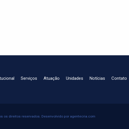
itucional
Serviços
Atuação
Unidades
Notícias
Contato
s os direitos reservados. Desenvolvido por
agentecria.com